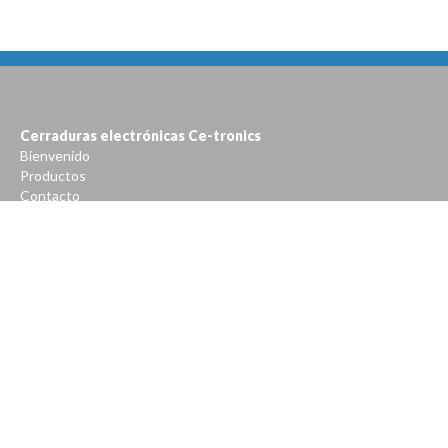
Cerraduras electrónicas Ce-tronics
Bienvenido
Productos
Contacto
cerraduras@cetronics.com.ar
Junín 658
011 4961-7940
+5491130116044
Compartir en